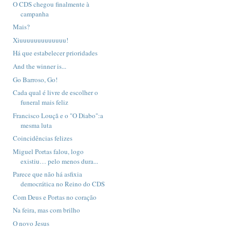
O CDS chegou finalmente à
campanha
Mais?
Xiuuuuuuuuuuuuu!
Há que estabelecer prioridades
And the winner is...
Go Barroso, Go!
Cada qual é livre de escolher o
funeral mais feliz
Francisco Louçã e o "O Diabo":a
mesma luta
Coincidências felizes
Miguel Portas falou, logo
existiu… pelo menos dura...
Parece que não há asfixia
democrática no Reino do CDS
Com Deus e Portas no coração
Na feira, mas com brilho
O novo Jesus