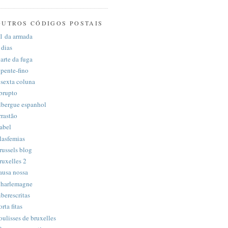
OUTROS CÓDIGOS POSTAIS
1 da armada
 dias
 arte da fuga
 pente-fino
 sexta coluna
brupto
lbergue espanhol
rrastão
abel
lasfemias
russels blog
ruxelles 2
ausa nossa
harlemagne
iberescritas
orta fitas
oulisses de bruxelles