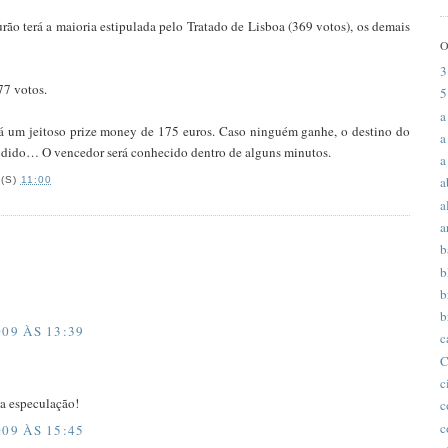
ão terá a maioria estipulada pelo Tratado de Lisboa (369 votos), os demais
3
77 votos.
5
a
dá um jeitoso prize money de 175 euros. Caso ninguém ganhe, o destino do
a
cidido… O vencedor será conhecido dentro de alguns minutos.
a
a
(S)
11:00
a
a
b
b
b
b
09 ÀS 13:39
c
C
c
da especulação!
c
c
09 ÀS 15:45