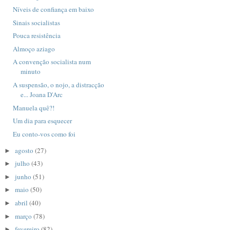
Níveis de confiança em baixo
Sinais socialistas
Pouca resistência
Almoço aziago
A convenção socialista num
minuto
A suspensão, o nojo, a distracção
e... Joana D'Arc
Manuela quê?!
Um dia para esquecer
Eu conto-vos como foi
agosto
(27)
►
julho
(43)
►
junho
(51)
►
maio
(50)
►
abril
(40)
►
março
(78)
►
fevereiro
(82)
►