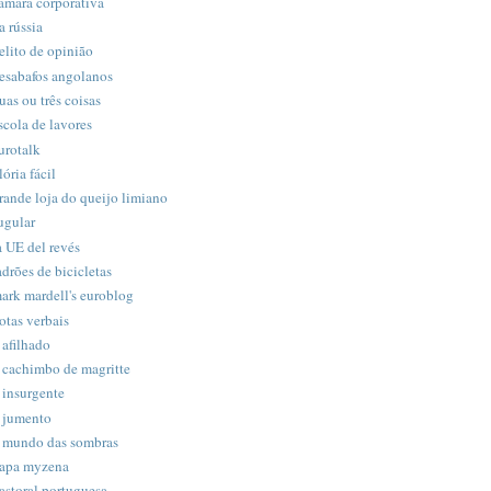
âmara corporativa
a rússia
elito de opinião
esabafos angolanos
uas ou três coisas
scola de lavores
urotalk
lória fácil
rande loja do queijo limiano
ugular
a UE del revés
adrões de bicicletas
ark mardell's euroblog
otas verbais
 afilhado
 cachimbo de magritte
 insurgente
 jumento
 mundo das sombras
apa myzena
astoral portuguesa