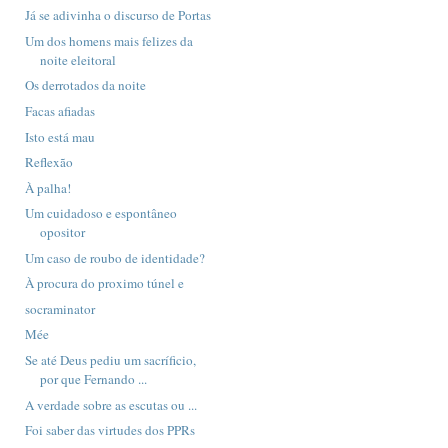
Já se adivinha o discurso de Portas
Um dos homens mais felizes da
noite eleitoral
Os derrotados da noite
Facas afiadas
Isto está mau
Reflexão
À palha!
Um cuidadoso e espontâneo
opositor
Um caso de roubo de identidade?
À procura do proximo túnel e
socraminator
Mée
Se até Deus pediu um sacríficio,
por que Fernando ...
A verdade sobre as escutas ou ...
Foi saber das virtudes dos PPRs