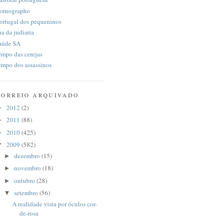
ornographo
ortugal dos pequeninos
ua da judiaria
aúde SA
empo das cerejas
empo dos assassinos
CORREIO ARQUIVADO
2012
(2)
►
2011
(88)
►
2010
(425)
►
2009
(582)
▼
dezembro
(15)
►
novembro
(18)
►
outubro
(28)
►
setembro
(56)
▼
A realidade vista por óculos cor-
de-rosa