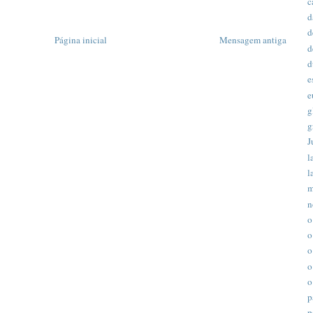
c
d
d
Página inicial
Mensagem antiga
d
d
e
e
g
g
J
l
l
m
n
o
o
o
o
o
p
p