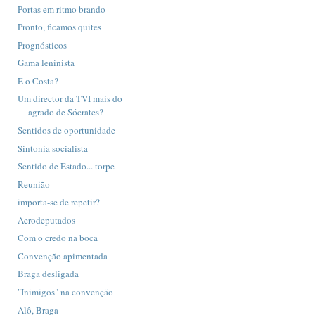
Portas em ritmo brando
Pronto, ficamos quites
Prognósticos
Gama leninista
E o Costa?
Um director da TVI mais do
agrado de Sócrates?
Sentidos de oportunidade
Sintonia socialista
Sentido de Estado... torpe
Reunião
importa-se de repetir?
Aerodeputados
Com o credo na boca
Convenção apimentada
Braga desligada
"Inimigos" na convenção
Alô, Braga