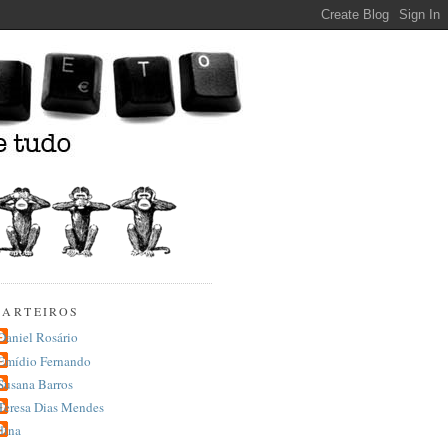
CARTEIROS
Daniel Rosário
Emídio Fernando
Susana Barros
Teresa Dias Mendes
dina